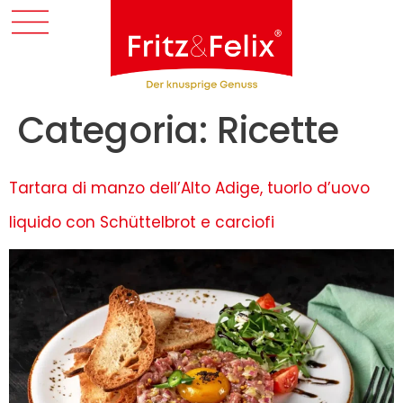
Categoria:
Ricette
Tartara di manzo dell’Alto Adige, tuorlo d’uovo
liquido con Schüttelbrot e carciofi