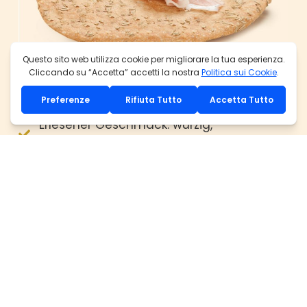
Erlesener Geschmack: würzig,
charakteristisch nach Rosmarin
nur natürliche Zutaten
mit frischem gehacktem Rosmarin
knusprig, locker, mürb
ofenfrisch verpackt