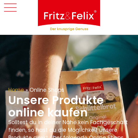
Home
»
Online Shops
Unsere Produkte
online kaufen
Solltest du in deiner Nähe kein Fachgeschäft
finden, so hast du die Möglichkeit unsere
Produkte direkt über folgende Online Shops