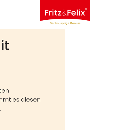
it
ten
mt es diesen
.