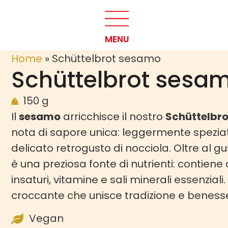
MENU
Home
»
Schüttelbrot sesamo
Schüttelbrot sesa
150 g
Il
sesamo
arricchisce il nostro
Schüttelbro
nota di sapore unica: leggermente spezia
delicato retrogusto di nocciola. Oltre al g
è una preziosa fonte di nutrienti: contiene 
insaturi, vitamine e sali minerali essenzial
croccante che unisce tradizione e beness
Vegan