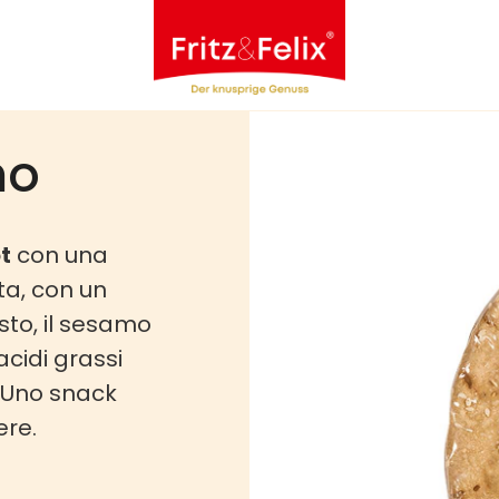
mo
t
con una
ta, con un
usto, il sesamo
acidi grassi
i. Uno snack
ere.